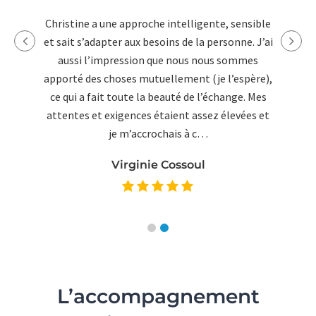
sible
J’ai eu la chance et le plaisir de bénéficier de
. J’ai
l’accompagnement de Christine dans mon
mes
cheminement professionnel. Au-delà de ses
père),
compétences, elle a su me guider, m’éclairer
. Mes
dans les moments de doute, éveiller mes envies
es et
profondes pour mieux révéler mon projet
professionnel. Son savoir-faire repose…
Laurence Denis
L’accompagnement