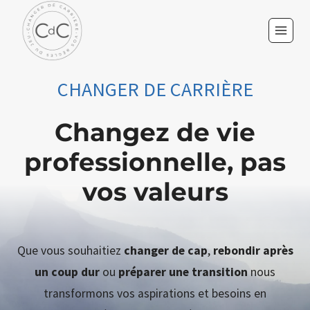
Aller
au
contenu
CHANGER DE CARRIÈRE
Changez de vie
professionnelle, pas
vos valeurs
Que vous souhaitiez
changer de cap
,
rebondir après
un coup dur
ou
préparer une transition
nous
transformons vos aspirations et besoins en